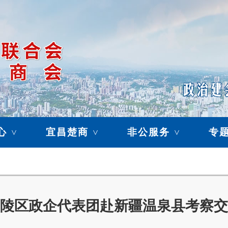
心
宜昌楚商
非公服务
专
>
>
>
陵区政企代表团赴新疆温泉县考察交