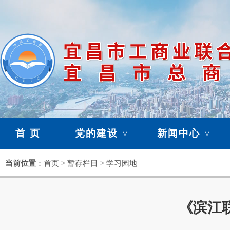
首 页
党的建设
新闻中心
>
>
暂存栏目
当前位置
：首页 > 暂存栏目 > 学习园地
>
《滨江联