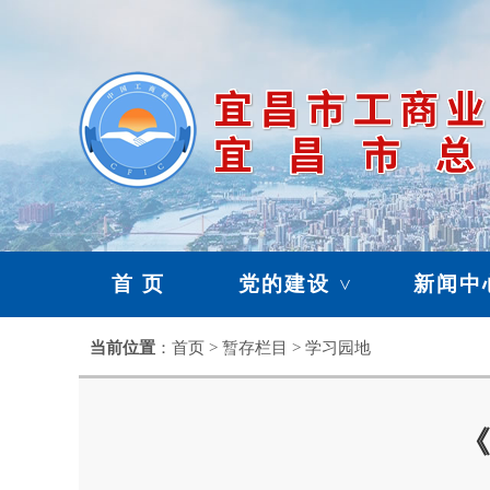
首 页
党的建设
新闻中
>
暂存栏目
当前位置
：首页 > 暂存栏目 > 学习园地
>
《