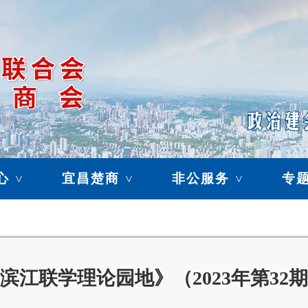
心
宜昌楚商
非公服务
专
>
>
>
滨江联学理论园地》（2023年第32