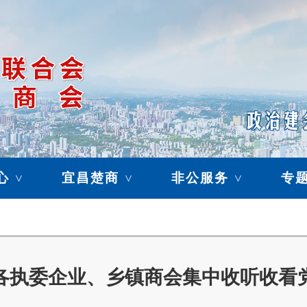
心
宜昌楚商
非公服务
专
>
>
>
各执委企业、乡镇商会集中收听收看